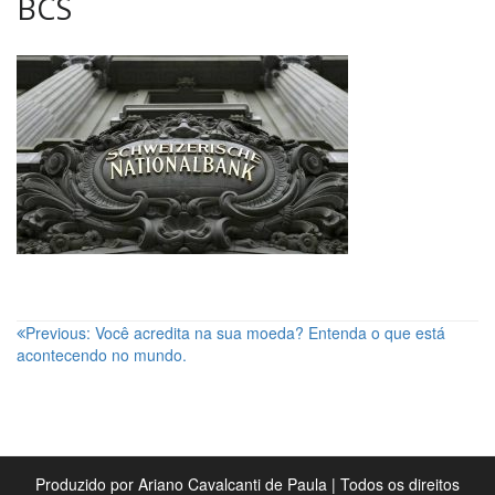
BCS
Navegação
Previous:
Você acredita na sua moeda? Entenda o que está
acontecendo no mundo.
de
Post
Produzido por Ariano Cavalcanti de Paula | Todos os direitos