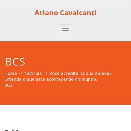
Skip
to
Ariano Cavalcanti
content
TOGGLE
NAVIGATION
BCS
Home
/
Notícias
/
Você acredita na sua moeda?
Entenda o que está acontecendo no mundo.
BCS