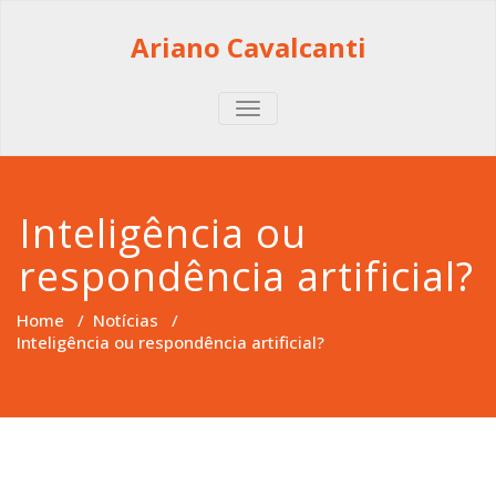
Skip
to
Ariano Cavalcanti
content
TOGGLE
NAVIGATION
Inteligência ou
respondência artificial?
Home
/
Notícias
/
Inteligência ou respondência artificial?