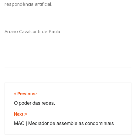
respondência artificial.
Ariano Cavalcanti de Paula
Navegação
Previous:
de
O poder das redes.
Post
Next:
MAC | Mediador de assembleias condominiais